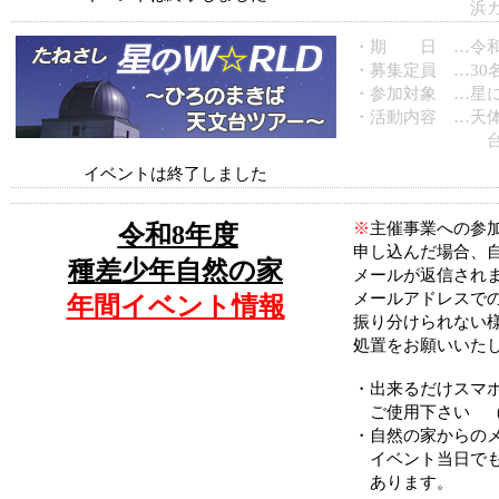
浜カレ
・期 日 …令和
・募集定員 …30
・参加対象 …星
・活動内容 …天
台長さんの
イベントは終了しました
※
主催事業への参
令和8年度
申し込んだ場合、
種差少年自然の家
メールが返信され
メールアドレスで
年間イベント情報
振り分けられない
処置をお願いいた
・出来るだけスマ
ご使用下さい （G
・自然の家からの
イベント当日でも
あります。