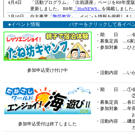
●イベント情報 バナーをクリックして各イベント
・期 日 …令和
・募集定員 …6家族
・参加対象 …ひ
学校に行き
小学校３年
児童・生
参加申込受け付け中
・活動内容 …い
夜のネイ
・期 日 …①令和
②令和8年
・募集定員 …各日
・参加対象 …年
および
・活動内容 …磯
参加申込受付は終了しました
カヌー