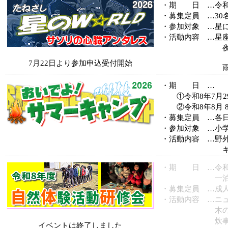
・期 日 …令和8
・募集定員 …30
・参加対象 …星
・活動内容 …星
夜空を見上
7月22日より参加申込受付開始
雨天時…星
・期 日 …
①令和8年7月29
②令和8年8月 8
・募集定員 …各日
・参加対象 …小学
・活動内容 …野
キャンプ
・期 日 …令和8
一泊二
・募集定員 …成人
・活動内容 …ニ
木の実のキャ
炊事いかだ活
イベントは終了しました